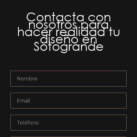
Contacta con
nosotros para
hacer realidad tu
diseño en
Sotogrande